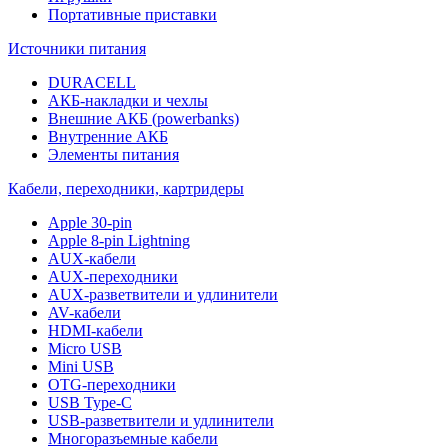
Портативные приставки
Источники питания
DURACELL
АКБ-накладки и чехлы
Внешние АКБ (powerbanks)
Внутренние АКБ
Элементы питания
Кабели, переходники, картридеры
Apple 30-pin
Apple 8-pin Lightning
AUX-кабели
AUX-переходники
AUX-разветвители и удлинители
AV-кабели
HDMI-кабели
Micro USB
Mini USB
OTG-переходники
USB Type-C
USB-разветвители и удлинители
Многоразъемные кабели