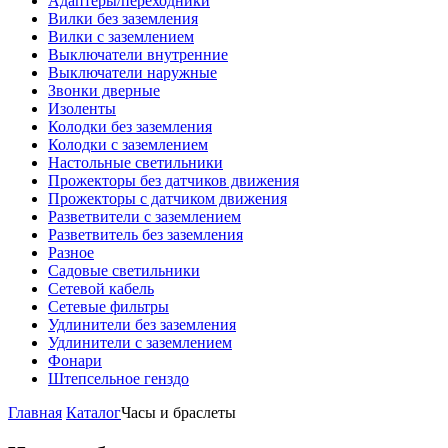
Адаптеры/переходники
Вилки без заземления
Вилки с заземлением
Выключатели внутренние
Выключатели наружные
Звонки дверные
Изоленты
Колодки без заземления
Колодки с заземлением
Настольные светильники
Прожекторы без датчиков движения
Прожекторы с датчиком движения
Разветвители с заземлением
Разветвитель без заземления
Разное
Садовые светильники
Сетевой кабель
Сетевые фильтры
Удлинители без заземления
Удлинители с заземлением
Фонари
Штепсельное генздо
Главная
Каталог
Часы и браслеты