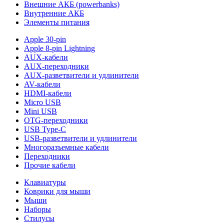
Внешние АКБ (powerbanks)
Внутренние АКБ
Элементы питания
Apple 30-pin
Apple 8-pin Lightning
AUX-кабели
AUX-переходники
AUX-разветвители и удлинители
AV-кабели
HDMI-кабели
Micro USB
Mini USB
OTG-переходники
USB Type-C
USB-разветвители и удлинители
Многоразъемные кабели
Переходники
Прочие кабели
Клавиатуры
Коврики для мыши
Мыши
Наборы
Стилусы