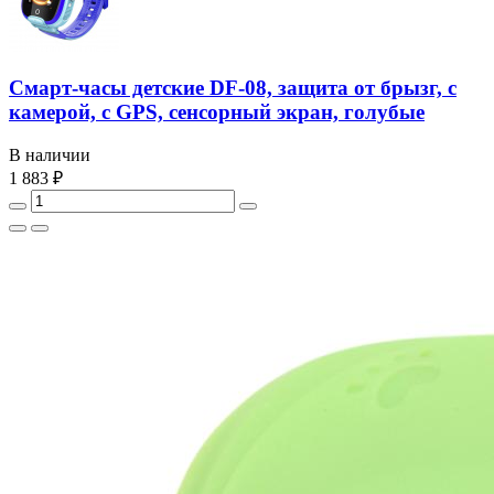
Смарт-часы детские DF-08, защита от брызг, с
камерой, с GPS, сенсорный экран, голубые
В наличии
1 883 ₽