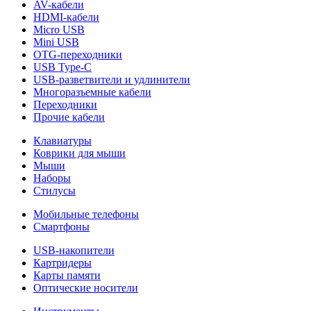
AV-кабели
HDMI-кабели
Micro USB
Mini USB
OTG-переходники
USB Type-C
USB-разветвители и удлинители
Многоразъемные кабели
Переходники
Прочие кабели
Клавиатуры
Коврики для мыши
Мыши
Наборы
Стилусы
Мобильные телефоны
Смартфоны
USB-накопители
Картридеры
Карты памяти
Оптические носители