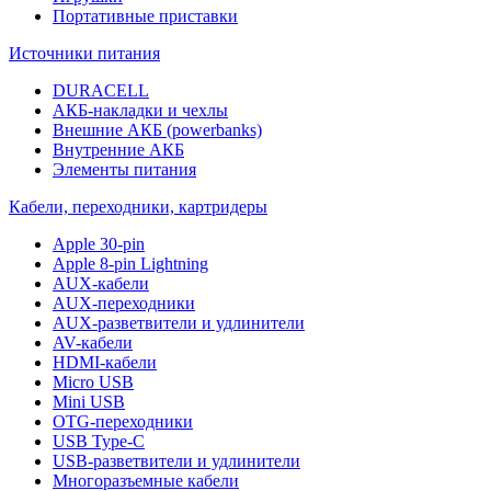
Портативные приставки
Источники питания
DURACELL
АКБ-накладки и чехлы
Внешние АКБ (powerbanks)
Внутренние АКБ
Элементы питания
Кабели, переходники, картридеры
Apple 30-pin
Apple 8-pin Lightning
AUX-кабели
AUX-переходники
AUX-разветвители и удлинители
AV-кабели
HDMI-кабели
Micro USB
Mini USB
OTG-переходники
USB Type-C
USB-разветвители и удлинители
Многоразъемные кабели