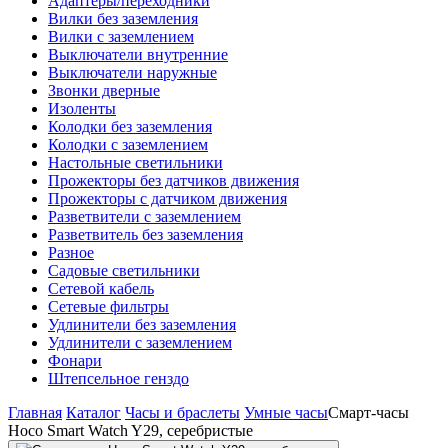
Адаптеры/переходники
Вилки без заземления
Вилки с заземлением
Выключатели внутренние
Выключатели наружные
Звонки дверные
Изоленты
Колодки без заземления
Колодки с заземлением
Настольные светильники
Прожекторы без датчиков движения
Прожекторы с датчиком движения
Разветвители с заземлением
Разветвитель без заземления
Разное
Садовые светильники
Сетевой кабель
Сетевые фильтры
Удлинители без заземления
Удлинители с заземлением
Фонари
Штепсельное генздо
Главная
Каталог
Часы и браслеты
Умные часы
Смарт-часы
Hoco Smart Watch Y29, серебристые