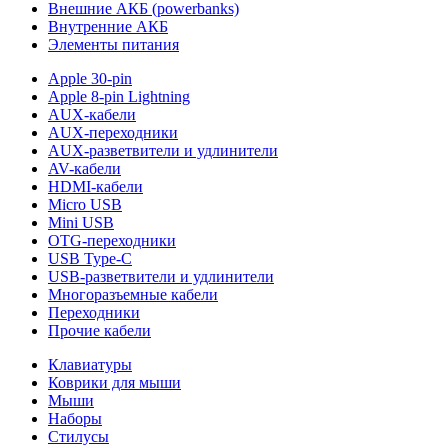
Внешние АКБ (powerbanks)
Внутренние АКБ
Элементы питания
Apple 30-pin
Apple 8-pin Lightning
AUX-кабели
AUX-переходники
AUX-разветвители и удлинители
AV-кабели
HDMI-кабели
Micro USB
Mini USB
OTG-переходники
USB Type-C
USB-разветвители и удлинители
Многоразъемные кабели
Переходники
Прочие кабели
Клавиатуры
Коврики для мыши
Мыши
Наборы
Стилусы