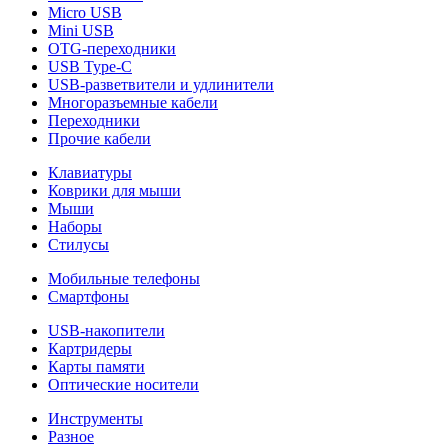
Micro USB
Mini USB
OTG-переходники
USB Type-C
USB-разветвители и удлинители
Многоразъемные кабели
Переходники
Прочие кабели
Клавиатуры
Коврики для мыши
Мыши
Наборы
Стилусы
Мобильные телефоны
Смартфоны
USB-накопители
Картридеры
Карты памяти
Оптические носители
Инструменты
Разное