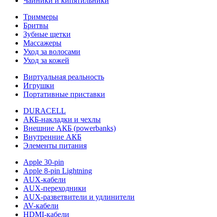
Чайники и кипятильники
Триммеры
Бритвы
Зубные щетки
Массажеры
Уход за волосами
Уход за кожей
Виртуальная реальность
Игрушки
Портативные приставки
DURACELL
АКБ-накладки и чехлы
Внешние АКБ (powerbanks)
Внутренние АКБ
Элементы питания
Apple 30-pin
Apple 8-pin Lightning
AUX-кабели
AUX-переходники
AUX-разветвители и удлинители
AV-кабели
HDMI-кабели