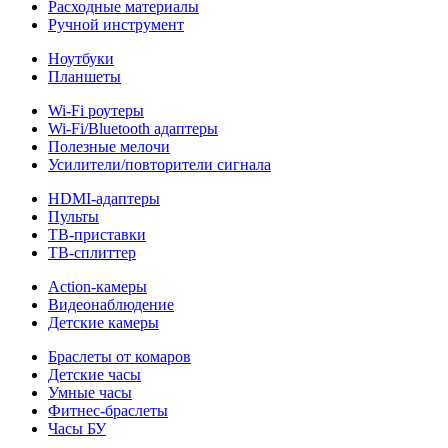
Расходные материалы
Ручной инструмент
Ноутбуки
Планшеты
Wi-Fi роутеры
Wi-Fi/Bluetooth адаптеры
Полезные мелочи
Усилители/повторители сигнала
HDMI-адаптеры
Пульты
ТВ-приставки
ТВ-сплиттер
Action-камеры
Видеонаблюдение
Детские камеры
Браслеты от комаров
Детские часы
Умные часы
Фитнес-браслеты
Часы БУ