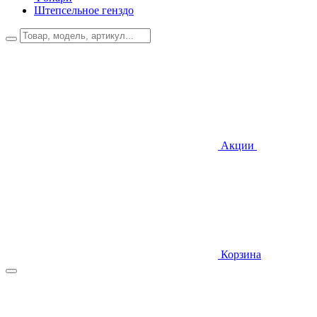
Штепсельное генздо
Акции
Корзина