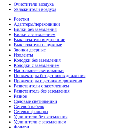
Очистители воздуха
Увлажнители воздуха
Розетки
Адаптеры/переходники
Вилки без заземления
Вилки с заземлением
Выключатели внутренние
Выключатели наружные
Звонки дверные
Изоленты
Колодки без заземления
Колодки с заземлением
Настольные светильники
Прожекторы без датчиков движения
Прожекторы с датчиком движения
Разветвители с заземлением
Разветвитель без заземления
Разное
Садовые светильники
Сетевой кабель
Сетевые фильтры
Удлинители без заземления
Удлинители с заземлением
Фонари