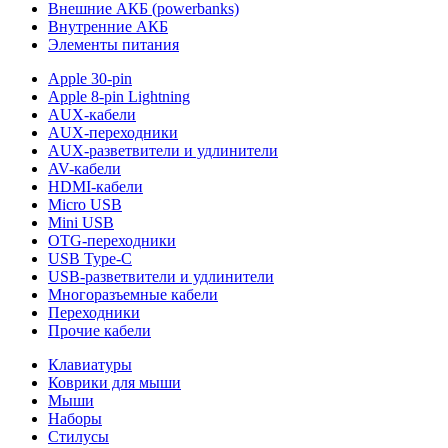
Внешние АКБ (powerbanks)
Внутренние АКБ
Элементы питания
Apple 30-pin
Apple 8-pin Lightning
AUX-кабели
AUX-переходники
AUX-разветвители и удлинители
AV-кабели
HDMI-кабели
Micro USB
Mini USB
OTG-переходники
USB Type-C
USB-разветвители и удлинители
Многоразъемные кабели
Переходники
Прочие кабели
Клавиатуры
Коврики для мыши
Мыши
Наборы
Стилусы