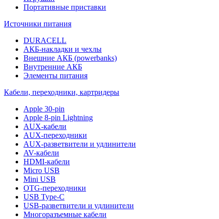
Портативные приставки
Источники питания
DURACELL
АКБ-накладки и чехлы
Внешние АКБ (powerbanks)
Внутренние АКБ
Элементы питания
Кабели, переходники, картридеры
Apple 30-pin
Apple 8-pin Lightning
AUX-кабели
AUX-переходники
AUX-разветвители и удлинители
AV-кабели
HDMI-кабели
Micro USB
Mini USB
OTG-переходники
USB Type-C
USB-разветвители и удлинители
Многоразъемные кабели