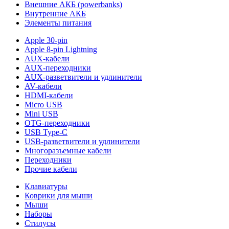
Внешние АКБ (powerbanks)
Внутренние АКБ
Элементы питания
Apple 30-pin
Apple 8-pin Lightning
AUX-кабели
AUX-переходники
AUX-разветвители и удлинители
AV-кабели
HDMI-кабели
Micro USB
Mini USB
OTG-переходники
USB Type-C
USB-разветвители и удлинители
Многоразъемные кабели
Переходники
Прочие кабели
Клавиатуры
Коврики для мыши
Мыши
Наборы
Стилусы