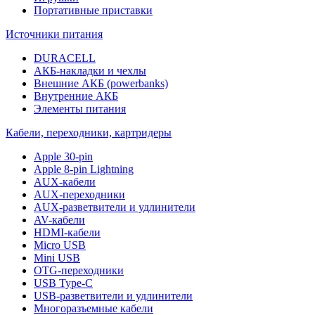
Портативные приставки
Источники питания
DURACELL
АКБ-накладки и чехлы
Внешние АКБ (powerbanks)
Внутренние АКБ
Элементы питания
Кабели, переходники, картридеры
Apple 30-pin
Apple 8-pin Lightning
AUX-кабели
AUX-переходники
AUX-разветвители и удлинители
AV-кабели
HDMI-кабели
Micro USB
Mini USB
OTG-переходники
USB Type-C
USB-разветвители и удлинители
Многоразъемные кабели