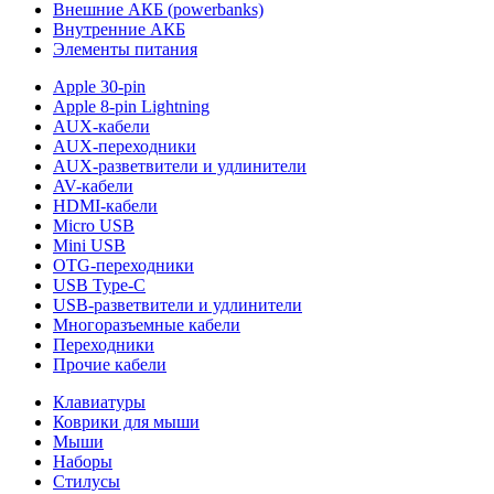
Внешние АКБ (powerbanks)
Внутренние АКБ
Элементы питания
Apple 30-pin
Apple 8-pin Lightning
AUX-кабели
AUX-переходники
AUX-разветвители и удлинители
AV-кабели
HDMI-кабели
Micro USB
Mini USB
OTG-переходники
USB Type-C
USB-разветвители и удлинители
Многоразъемные кабели
Переходники
Прочие кабели
Клавиатуры
Коврики для мыши
Мыши
Наборы
Стилусы