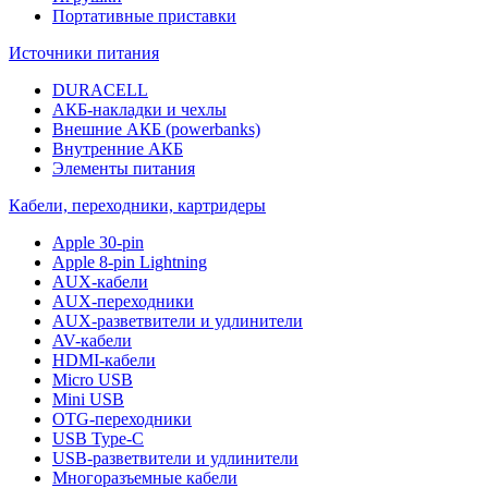
Портативные приставки
Источники питания
DURACELL
АКБ-накладки и чехлы
Внешние АКБ (powerbanks)
Внутренние АКБ
Элементы питания
Кабели, переходники, картридеры
Apple 30-pin
Apple 8-pin Lightning
AUX-кабели
AUX-переходники
AUX-разветвители и удлинители
AV-кабели
HDMI-кабели
Micro USB
Mini USB
OTG-переходники
USB Type-C
USB-разветвители и удлинители
Многоразъемные кабели