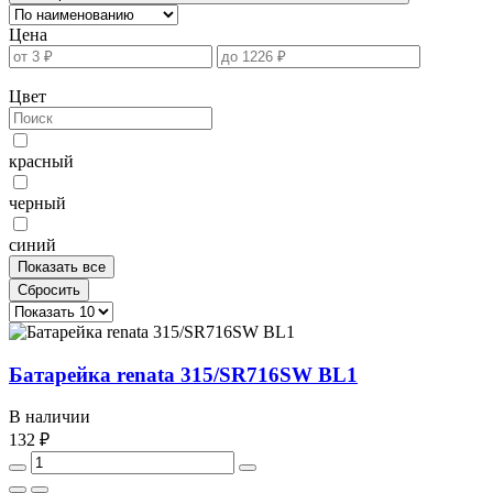
Цена
Цвет
красный
черный
синий
Показать все
Сбросить
Батарейка renata 315/SR716SW BL1
В наличии
132 ₽