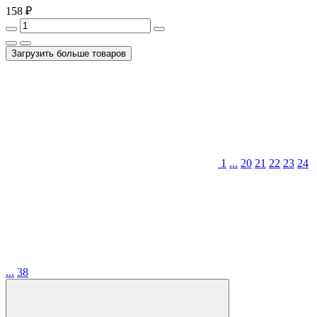
158 ₽
Загрузить больше товаров
1
...
20
21
22
23
24
...
38