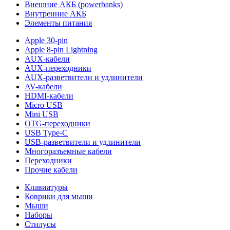
Внешние АКБ (powerbanks)
Внутренние АКБ
Элементы питания
Apple 30-pin
Apple 8-pin Lightning
AUX-кабели
AUX-переходники
AUX-разветвители и удлинители
AV-кабели
HDMI-кабели
Micro USB
Mini USB
OTG-переходники
USB Type-C
USB-разветвители и удлинители
Многоразъемные кабели
Переходники
Прочие кабели
Клавиатуры
Коврики для мыши
Мыши
Наборы
Стилусы