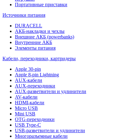
Портативные приставки
Источники питания
DURACELL
АКБ-накладки и чехлы
Внешние АКБ (powerbanks)
Внутренние АКБ
Элементы питания
Кабели, переходники, картридеры
Apple 30-pin
Apple 8-pin Lightning
AUX-кабели
AUX-переходники
AUX-разветвители и удлинители
AV-кабели
HDMI-кабели
Micro USB
Mini USB
OTG-переходники
USB Type-C
USB-разветвители и удлинители
Многоразъемные кабели