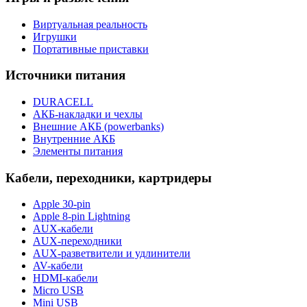
Виртуальная реальность
Игрушки
Портативные приставки
Источники питания
DURACELL
АКБ-накладки и чехлы
Внешние АКБ (powerbanks)
Внутренние АКБ
Элементы питания
Кабели, переходники, картридеры
Apple 30-pin
Apple 8-pin Lightning
AUX-кабели
AUX-переходники
AUX-разветвители и удлинители
AV-кабели
HDMI-кабели
Micro USB
Mini USB