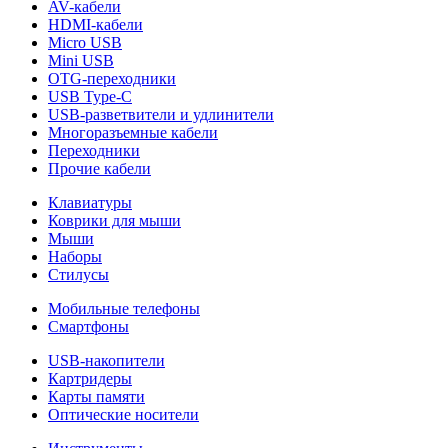
AV-кабели
HDMI-кабели
Micro USB
Mini USB
OTG-переходники
USB Type-C
USB-разветвители и удлинители
Многоразъемные кабели
Переходники
Прочие кабели
Клавиатуры
Коврики для мыши
Мыши
Наборы
Стилусы
Мобильные телефоны
Смартфоны
USB-накопители
Картридеры
Карты памяти
Оптические носители