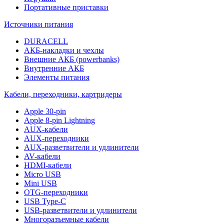
Портативные приставки
Источники питания
DURACELL
АКБ-накладки и чехлы
Внешние АКБ (powerbanks)
Внутренние АКБ
Элементы питания
Кабели, переходники, картридеры
Apple 30-pin
Apple 8-pin Lightning
AUX-кабели
AUX-переходники
AUX-разветвители и удлинители
AV-кабели
HDMI-кабели
Micro USB
Mini USB
OTG-переходники
USB Type-C
USB-разветвители и удлинители
Многоразъемные кабели