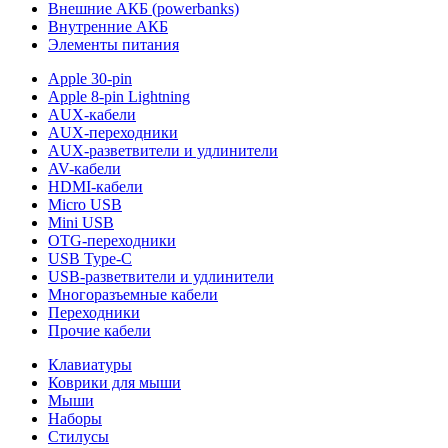
Внешние АКБ (powerbanks)
Внутренние АКБ
Элементы питания
Apple 30-pin
Apple 8-pin Lightning
AUX-кабели
AUX-переходники
AUX-разветвители и удлинители
AV-кабели
HDMI-кабели
Micro USB
Mini USB
OTG-переходники
USB Type-C
USB-разветвители и удлинители
Многоразъемные кабели
Переходники
Прочие кабели
Клавиатуры
Коврики для мыши
Мыши
Наборы
Стилусы