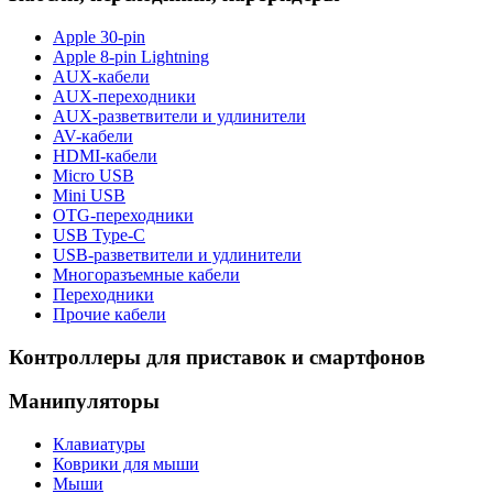
Apple 30-pin
Apple 8-pin Lightning
AUX-кабели
AUX-переходники
AUX-разветвители и удлинители
AV-кабели
HDMI-кабели
Micro USB
Mini USB
OTG-переходники
USB Type-C
USB-разветвители и удлинители
Многоразъемные кабели
Переходники
Прочие кабели
Контроллеры для приставок и смартфонов
Манипуляторы
Клавиатуры
Коврики для мыши
Мыши