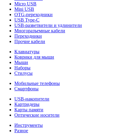
Micro USB
Mini USB
OTG-переходники
USB Type-C
USB-разветвители и удлинители
Многоразъемные кабели
Переходники
Прочие кабели
Клавиатуры
Коврики для мыши
Мыши
Наборы
Стилусы
Мобильные телефоны
Смартфоны
USB-накопители
Картридеры
Карты памяти
Оптические носители
Инструменты
Разное