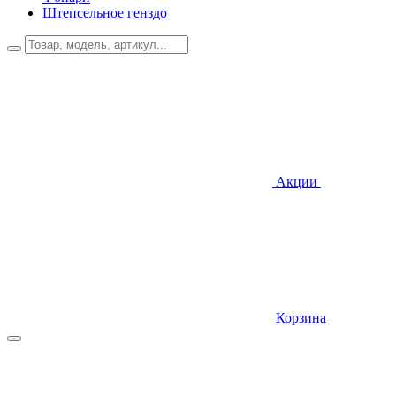
Штепсельное генздо
Акции
Корзина