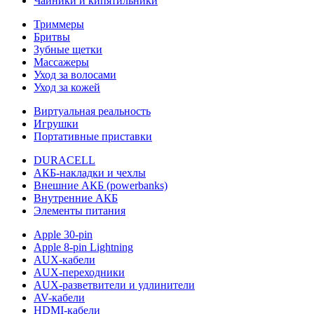
Чайники и кипятильники
Триммеры
Бритвы
Зубные щетки
Массажеры
Уход за волосами
Уход за кожей
Виртуальная реальность
Игрушки
Портативные приставки
DURACELL
АКБ-накладки и чехлы
Внешние АКБ (powerbanks)
Внутренние АКБ
Элементы питания
Apple 30-pin
Apple 8-pin Lightning
AUX-кабели
AUX-переходники
AUX-разветвители и удлинители
AV-кабели
HDMI-кабели