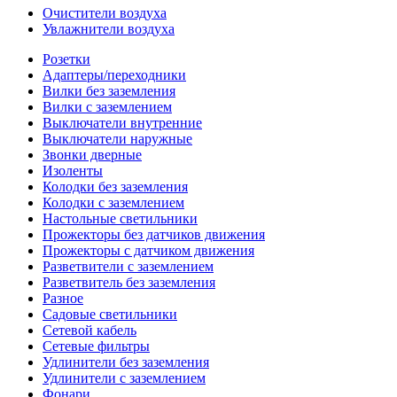
Очистители воздуха
Увлажнители воздуха
Розетки
Адаптеры/переходники
Вилки без заземления
Вилки с заземлением
Выключатели внутренние
Выключатели наружные
Звонки дверные
Изоленты
Колодки без заземления
Колодки с заземлением
Настольные светильники
Прожекторы без датчиков движения
Прожекторы с датчиком движения
Разветвители с заземлением
Разветвитель без заземления
Разное
Садовые светильники
Сетевой кабель
Сетевые фильтры
Удлинители без заземления
Удлинители с заземлением
Фонари