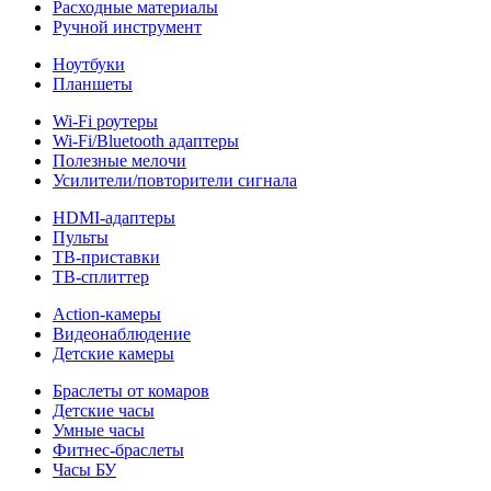
Расходные материалы
Ручной инструмент
Ноутбуки
Планшеты
Wi-Fi роутеры
Wi-Fi/Bluetooth адаптеры
Полезные мелочи
Усилители/повторители сигнала
HDMI-адаптеры
Пульты
ТВ-приставки
ТВ-сплиттер
Action-камеры
Видеонаблюдение
Детские камеры
Браслеты от комаров
Детские часы
Умные часы
Фитнес-браслеты
Часы БУ