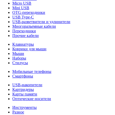
Micro USB
Mini USB
OTG-переходники
USB Type-C
USB-разветвители и удлинители
Многоразъемные кабели
Переходники
Прочие кабели
Клавиатуры
Коврики для мыши
Мыши
Наборы
Стилусы
Мобильные телефоны
Смартфоны
USB-накопители
Картридеры
Карты памяти
Оптические носители
Инструменты
Разное