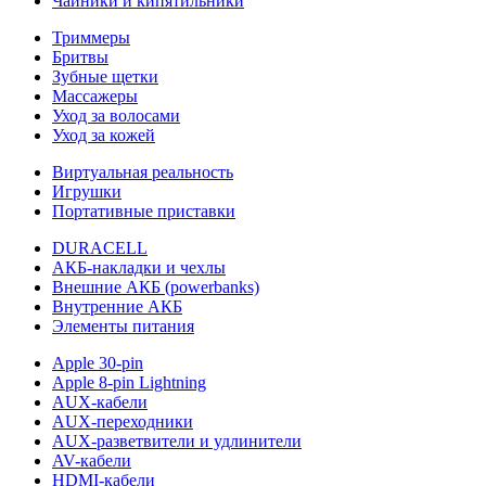
Чайники и кипятильники
Триммеры
Бритвы
Зубные щетки
Массажеры
Уход за волосами
Уход за кожей
Виртуальная реальность
Игрушки
Портативные приставки
DURACELL
АКБ-накладки и чехлы
Внешние АКБ (powerbanks)
Внутренние АКБ
Элементы питания
Apple 30-pin
Apple 8-pin Lightning
AUX-кабели
AUX-переходники
AUX-разветвители и удлинители
AV-кабели
HDMI-кабели