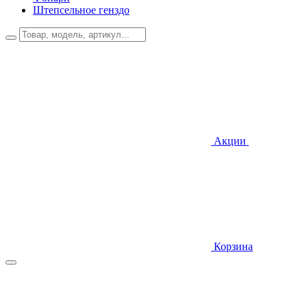
Штепсельное генздо
Акции
Корзина