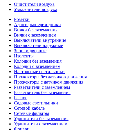
Очистители воздуха
Увлажнители воздуха
Розетки
Адаптеры/переходники
Вилки без заземления
Вилки с заземлением
Выключатели внутренние
Выключатели наружные
Звонки дверные
Изоленты
Колодки без заземления
Колодки с заземлением
Настольные светильники
Прожекторы без датчиков движения
Прожекторы с датчиком движения
Разветвители с заземлением
Разветвитель без заземления
Разное
Садовые светильники
Сетевой кабель
Сетевые фильтры
Удлинители без заземления
Удлинители с заземлением
Фонари