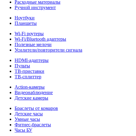
Расходные материалы
Ручной инструмент
Ноутбуки
Планшеты
Wi-Fi роутеры
Wi-Fi/Bluetooth адаптеры
Полезные мелочи
Усилители/повторители сигнала
HDMI-адаптеры
Пульты
ТВ-приставки
ТВ-сплиттер
Action-камеры
Видеонаблюдение
Детские камеры
Браслеты от комаров
Детские часы
Умные часы
Фитнес-браслеты
Часы БУ