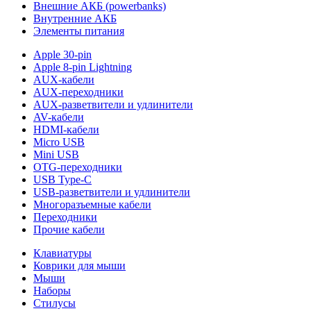
Внешние АКБ (powerbanks)
Внутренние АКБ
Элементы питания
Apple 30-pin
Apple 8-pin Lightning
AUX-кабели
AUX-переходники
AUX-разветвители и удлинители
AV-кабели
HDMI-кабели
Micro USB
Mini USB
OTG-переходники
USB Type-C
USB-разветвители и удлинители
Многоразъемные кабели
Переходники
Прочие кабели
Клавиатуры
Коврики для мыши
Мыши
Наборы
Стилусы