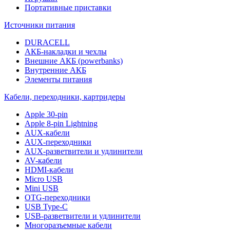
Портативные приставки
Источники питания
DURACELL
АКБ-накладки и чехлы
Внешние АКБ (powerbanks)
Внутренние АКБ
Элементы питания
Кабели, переходники, картридеры
Apple 30-pin
Apple 8-pin Lightning
AUX-кабели
AUX-переходники
AUX-разветвители и удлинители
AV-кабели
HDMI-кабели
Micro USB
Mini USB
OTG-переходники
USB Type-C
USB-разветвители и удлинители
Многоразъемные кабели