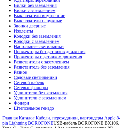
Адаптеры/переходники
Вилки без заземления
Вилки с заземлением
Выключатели внутренние
Выключатели наружные
Звонки дверные
Изоленты
Колодки без заземления
Колодки с заземлением
Настольные светильники
Прожекторы без датчиков движения
Прожекторы с датчиком движения
Разветвители с заземлением
Разветвитель без заземления
Разное
Садовые светильники
Сетевой кабель
Сетевые фильтры
Удлинители без заземления
Удлинители с заземлением
Фонари
Штепсельное генздо
Главная
Каталог
Кабели, переходники, картридеры
Apple 8-
pin Lightning
BOROFONE
USB-кабель BOROFONE BX106,