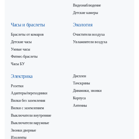
Видеонаблюдение
Детские камеры
Часы и браслеты
Экология
Браслеты от комаров
Очистители воздуха
Детские часы
Увлажнители воздуха
Умные часы
Фитнес-браслеты
Часы БУ
Электрика
Дисплеи
Тачскрины
Розетки
Динамики, звонки
Адаптеры/переходники
Корпуса
Вилки без заземления
Антенны
Вилки с заземлением
Выключатели внутренние
Выключатели наружные
Звонки дверные
Изоленты