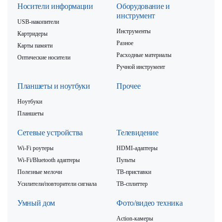
Носители информации
Оборудование и
инструмент
USB-накопители
Инструменты
Картридеры
Разное
Карты памяти
Расходные материалы
Оптические носители
Ручной инструмент
Планшеты и ноутбуки
Прочее
Ноутбуки
Планшеты
Сетевые устройства
Телевидение
Wi-Fi роутеры
HDMI-адаптеры
Wi-Fi/Bluetooth адаптеры
Пульты
Полезные мелочи
ТВ-приставки
Усилители/повторители сигнала
ТВ-сплиттер
Умный дом
Фото/видео техника
Action-камеры