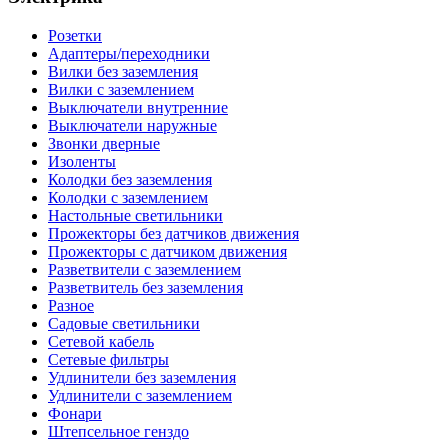
Розетки
Адаптеры/переходники
Вилки без заземления
Вилки с заземлением
Выключатели внутренние
Выключатели наружные
Звонки дверные
Изоленты
Колодки без заземления
Колодки с заземлением
Настольные светильники
Прожекторы без датчиков движения
Прожекторы с датчиком движения
Разветвители с заземлением
Разветвитель без заземления
Разное
Садовые светильники
Сетевой кабель
Сетевые фильтры
Удлинители без заземления
Удлинители с заземлением
Фонари
Штепсельное генздо