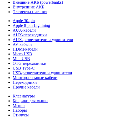
Внешние АКБ (powerbanks)
Внутренние АКБ
Элементы питания
Apple 30-pin
Apple 8-pin Lightning
AUX-кабели
AUX-переходники
AUX-разветвители и удлинители
AV-кабели
HDMI-кабели
Micro USB
Mini USB
OTG-переходники
USB Type-C
USB-разветвители и удлинители
Многоразъемные кабели
Переходники
Прочие кабели
Клавиатуры
Коврики для мыши
Мыши
Наборы
Стилусы