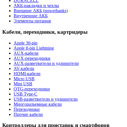
DURACELL
АКБ-накладки и чехлы
Внешние АКБ (powerbanks)
Внутренние АКБ
Элементы питания
Кабели, переходники, картридеры
Apple 30-pin
Apple 8-pin Lightning
AUX-кабели
AUX-переходники
AUX-разветвители и удлинители
AV-кабели
HDMI-кабели
Micro USB
Mini USB
OTG-переходники
USB Type-C
USB-разветвители и удлинители
Многоразъемные кабели
Переходники
Прочие кабели
Контроллеры для приставок и смартфонов