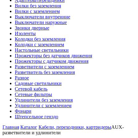
Адаптеры/переходники
Вилки без заземления
Вилки с заземлением
Выключатели внутренние
Выключатели наружные
Звонки дверные
Изоленты
Колодки без заземления
Колодки с заземлением
Настольные светильники
Прожекторы без датчиков движения
Прожекторы с датчиком движения
Разветвители с заземлением
Разветвитель без заземления
Разное
Садовые светильники
Сетевой кабель
Сетевые фильтры
Удлинители без заземления
Удлинители с заземлением
Фонари
Штепсельное генздо
Главная
Каталог
Кабели, переходники, картридеры
AUX-
разветвители и удлинители