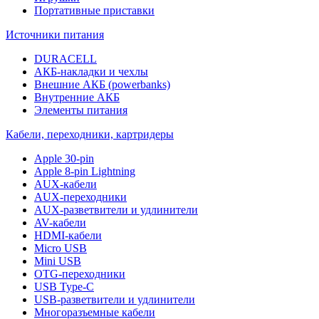
Портативные приставки
Источники питания
DURACELL
АКБ-накладки и чехлы
Внешние АКБ (powerbanks)
Внутренние АКБ
Элементы питания
Кабели, переходники, картридеры
Apple 30-pin
Apple 8-pin Lightning
AUX-кабели
AUX-переходники
AUX-разветвители и удлинители
AV-кабели
HDMI-кабели
Micro USB
Mini USB
OTG-переходники
USB Type-C
USB-разветвители и удлинители
Многоразъемные кабели