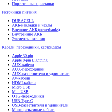
Портативные приставки
Источники питания
DURACELL
АКБ-накладки и чехлы
Внешние АКБ (powerbanks)
Внутренние АКБ
Элементы питания
Кабели, переходники, картридеры
Apple 30-pin
Apple 8-pin Lightning
AUX-кабели
AUX-переходники
AUX-разветвители и удлинители
AV-кабели
HDMI-кабели
Micro USB
Mini USB
OTG-переходники
USB Type-C
USB-разветвители и удлинители
Многоразъемные кабели