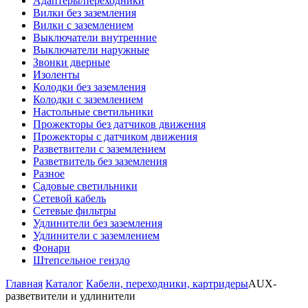
Адаптеры/переходники
Вилки без заземления
Вилки с заземлением
Выключатели внутренние
Выключатели наружные
Звонки дверные
Изоленты
Колодки без заземления
Колодки с заземлением
Настольные светильники
Прожекторы без датчиков движения
Прожекторы с датчиком движения
Разветвители с заземлением
Разветвитель без заземления
Разное
Садовые светильники
Сетевой кабель
Сетевые фильтры
Удлинители без заземления
Удлинители с заземлением
Фонари
Штепсельное генздо
Главная
Каталог
Кабели, переходники, картридеры
AUX-
разветвители и удлинители