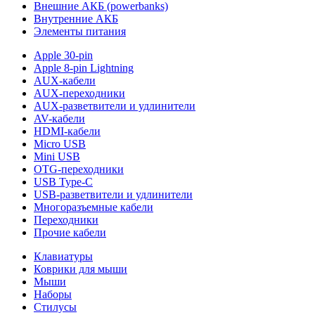
Внешние АКБ (powerbanks)
Внутренние АКБ
Элементы питания
Apple 30-pin
Apple 8-pin Lightning
AUX-кабели
AUX-переходники
AUX-разветвители и удлинители
AV-кабели
HDMI-кабели
Micro USB
Mini USB
OTG-переходники
USB Type-C
USB-разветвители и удлинители
Многоразъемные кабели
Переходники
Прочие кабели
Клавиатуры
Коврики для мыши
Мыши
Наборы
Стилусы