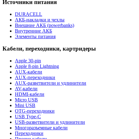
Источники питания
DURACELL
АКБ-накладки и чехлы
Внешние АКБ (powerbanks)
Внутренние АКБ
Элементы питания
Кабели, переходники, картридеры
Apple 30-pin
Apple 8-pin Lightning
AUX-кабели
AUX-переходники
AUX-разветвители и удлинители
AV-кабели
HDMI-кабели
Micro USB
Mini USB
OTG-переходники
USB Type-C
USB-разветвители и удлинители
Многоразъемные кабели
Переходники
Прочие кабели