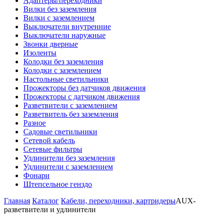
Адаптеры/переходники
Вилки без заземления
Вилки с заземлением
Выключатели внутренние
Выключатели наружные
Звонки дверные
Изоленты
Колодки без заземления
Колодки с заземлением
Настольные светильники
Прожекторы без датчиков движения
Прожекторы с датчиком движения
Разветвители с заземлением
Разветвитель без заземления
Разное
Садовые светильники
Сетевой кабель
Сетевые фильтры
Удлинители без заземления
Удлинители с заземлением
Фонари
Штепсельное генздо
Главная
Каталог
Кабели, переходники, картридеры
AUX-
разветвители и удлинители