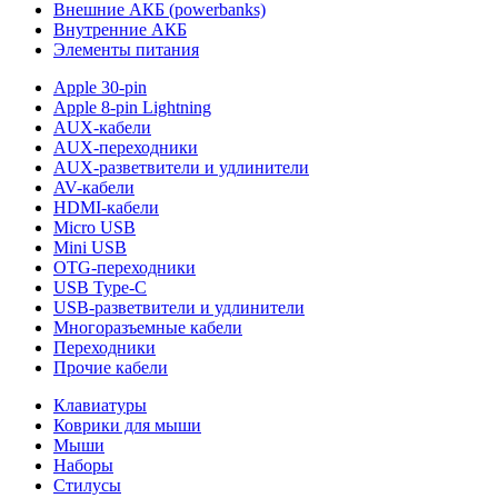
Внешние АКБ (powerbanks)
Внутренние АКБ
Элементы питания
Apple 30-pin
Apple 8-pin Lightning
AUX-кабели
AUX-переходники
AUX-разветвители и удлинители
AV-кабели
HDMI-кабели
Micro USB
Mini USB
OTG-переходники
USB Type-C
USB-разветвители и удлинители
Многоразъемные кабели
Переходники
Прочие кабели
Клавиатуры
Коврики для мыши
Мыши
Наборы
Стилусы