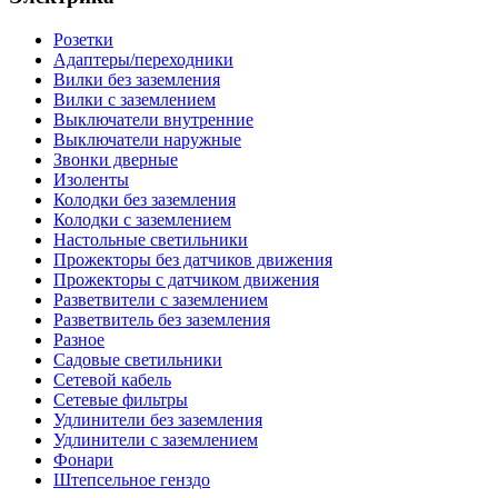
Розетки
Адаптеры/переходники
Вилки без заземления
Вилки с заземлением
Выключатели внутренние
Выключатели наружные
Звонки дверные
Изоленты
Колодки без заземления
Колодки с заземлением
Настольные светильники
Прожекторы без датчиков движения
Прожекторы с датчиком движения
Разветвители с заземлением
Разветвитель без заземления
Разное
Садовые светильники
Сетевой кабель
Сетевые фильтры
Удлинители без заземления
Удлинители с заземлением
Фонари
Штепсельное генздо