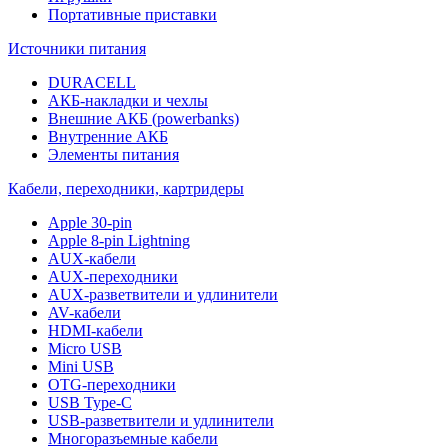
Портативные приставки
Источники питания
DURACELL
АКБ-накладки и чехлы
Внешние АКБ (powerbanks)
Внутренние АКБ
Элементы питания
Кабели, переходники, картридеры
Apple 30-pin
Apple 8-pin Lightning
AUX-кабели
AUX-переходники
AUX-разветвители и удлинители
AV-кабели
HDMI-кабели
Micro USB
Mini USB
OTG-переходники
USB Type-C
USB-разветвители и удлинители
Многоразъемные кабели