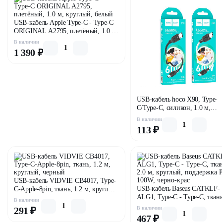
USB-кабель Apple Type-C - Type-C
ORIGINAL A2795, плетёный, 1.0 м,
круглый, белый
В наличии
1 390 ₽
USB-кабель hoco X90, Type-
C/Type-C, силикон, 1.0 м,
круглый, белый
В наличии
113 ₽
USB-кабель VIDVIE CB4017, Type-
USB-кабель Baseus CATKLF-
C-Apple-8pin, ткань, 1.2 м, круглый,
ALG1, Type-C - Type-C, ткань
черный
В наличии
м, круглый, поддержка PD 1
291 ₽
В наличии
черно-крас
467 ₽