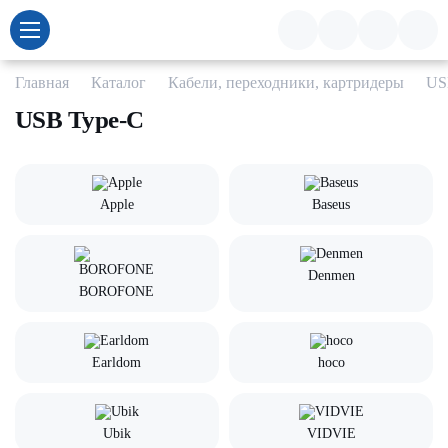
Главная
Каталог
Кабели, переходники, картридеры
US
USB Type-C
Apple
Baseus
Denmen
BOROFONE
Earldom
hoco
Ubik
VIDVIE