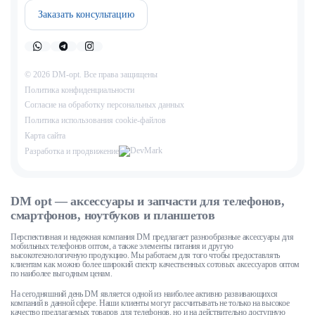
Заказать консультацию
© 2026 DM-opt. Все права защищены
Политика конфиденциальности
Согласие на обработку персональных данных
Пoлитикa иcпoльзoвaния cookie-фaйлoв
Карта сайта
Разработка и продвижение
DM opt — аксессуары и запчасти для телефонов,
смартфонов, ноутбуков и планшетов
Перспективная и надежная компания DM предлагает разнообразные аксессуары для
мобильных телефонов оптом, а также элементы питания и другую
высокотехнологичную продукцию. Мы работаем для того чтобы предоставлять
клиентам как можно более широкий спектр качественных сотовых аксессуаров оптом
по наиболее выгодным ценам.
На сегодняшний день DM является одной из наиболее активно развивающихся
компаний в данной сфере. Наши клиенты могут рассчитывать не только на высокое
качество предлагаемых товаров для телефонов, но и на действительно доступную