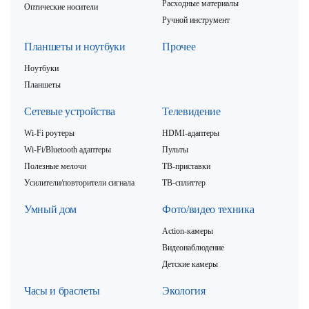
Расходные материалы
Оптические носители
Ручной инструмент
Планшеты и ноутбуки
Прочее
Ноутбуки
Планшеты
Сетевые устройства
Телевидение
Wi-Fi роутеры
HDMI-адаптеры
Wi-Fi/Bluetooth адаптеры
Пульты
Полезные мелочи
ТВ-приставки
Усилители/повторители сигнала
ТВ-сплиттер
Умный дом
Фото/видео техника
Action-камеры
Видеонаблюдение
Детские камеры
Часы и браслеты
Экология