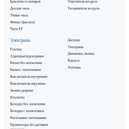
Браслеты от комаров
Очистители воздуха
Детские часы
Увлажнители воздуха
Умные часы
Фитнес-браслеты
Часы БУ
Электрика
Дисплеи
Тачскрины
Розетки
Динамики, звонки
Адаптеры/переходники
Корпуса
Вилки без заземления
Антенны
Вилки с заземлением
Выключатели внутренние
Выключатели наружные
Звонки дверные
Изоленты
Колодки без заземления
Колодки с заземлением
Настольные светильники
Прожекторы без датчиков