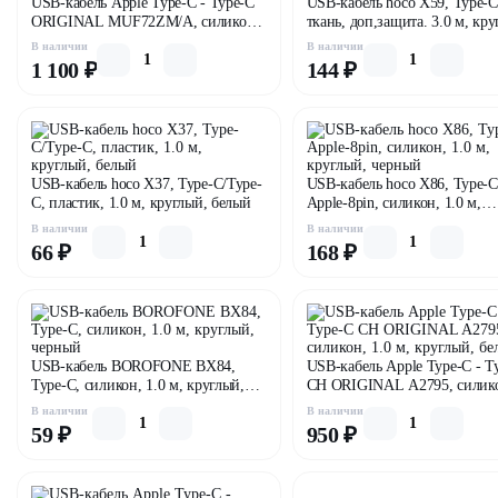
USB-кабель Apple Type-C - Type-C
USB-кабель hoco X59, Type-C
ORIGINAL MUF72ZM/A, силикон,
ткань, доп,защита. 3.0 м, кру
1.0 м, круглый, белый
черный
В наличии
В наличии
1 100 ₽
144 ₽
USB-кабель hoco X37, Type-C/Type-
USB-кабель hoco X86, Type-C
C, пластик, 1.0 м, круглый, белый
Apple-8pin, силикон, 1.0 м,
круглый, черный
В наличии
В наличии
66 ₽
168 ₽
USB-кабель BOROFONE BX84,
USB-кабель Apple Type-C - T
Type-C, силикон, 1.0 м, круглый,
CH ORIGINAL A2795, силик
черный
1.0 м, круглый, белый
В наличии
В наличии
59 ₽
950 ₽