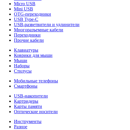
Micro USB
Mini USB
OTG-переходники
USB Type-C
USB-разветвители и удлинители
Многоразъемные кабели
Переходники
Прочие кабели
Клавиатуры
Коврики для мыши
Мыши
Наборы
Стилусы
Мобильные телефоны
Смартфоны
USB-накопители
Картридеры
Карты памяти
Оптические носители
Инструменты
Разное