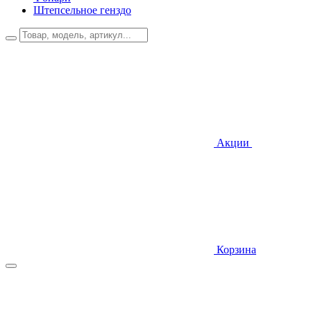
Штепсельное генздо
Акции
Корзина