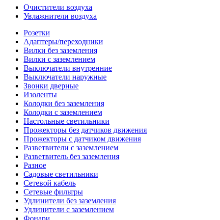
Очистители воздуха
Увлажнители воздуха
Розетки
Адаптеры/переходники
Вилки без заземления
Вилки с заземлением
Выключатели внутренние
Выключатели наружные
Звонки дверные
Изоленты
Колодки без заземления
Колодки с заземлением
Настольные светильники
Прожекторы без датчиков движения
Прожекторы с датчиком движения
Разветвители с заземлением
Разветвитель без заземления
Разное
Садовые светильники
Сетевой кабель
Сетевые фильтры
Удлинители без заземления
Удлинители с заземлением
Фонари