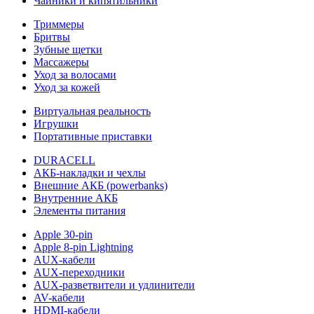
Чайники и кипятильники
Триммеры
Бритвы
Зубные щетки
Массажеры
Уход за волосами
Уход за кожей
Виртуальная реальность
Игрушки
Портативные приставки
DURACELL
АКБ-накладки и чехлы
Внешние АКБ (powerbanks)
Внутренние АКБ
Элементы питания
Apple 30-pin
Apple 8-pin Lightning
AUX-кабели
AUX-переходники
AUX-разветвители и удлинители
AV-кабели
HDMI-кабели