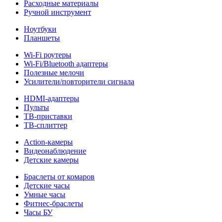
Расходные материалы
Ручной инструмент
Ноутбуки
Планшеты
Wi-Fi роутеры
Wi-Fi/Bluetooth адаптеры
Полезные мелочи
Усилители/повторители сигнала
HDMI-адаптеры
Пульты
ТВ-приставки
ТВ-сплиттер
Action-камеры
Видеонаблюдение
Детские камеры
Браслеты от комаров
Детские часы
Умные часы
Фитнес-браслеты
Часы БУ