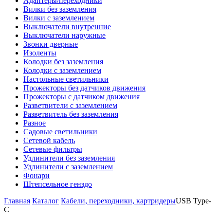
Адаптеры/переходники
Вилки без заземления
Вилки с заземлением
Выключатели внутренние
Выключатели наружные
Звонки дверные
Изоленты
Колодки без заземления
Колодки с заземлением
Настольные светильники
Прожекторы без датчиков движения
Прожекторы с датчиком движения
Разветвители с заземлением
Разветвитель без заземления
Разное
Садовые светильники
Сетевой кабель
Сетевые фильтры
Удлинители без заземления
Удлинители с заземлением
Фонари
Штепсельное генздо
Главная
Каталог
Кабели, переходники, картридеры
USB Type-
C