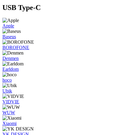
USB Type-C
Apple
Baseus
BOROFONE
Denmen
Earldom
hoco
Ubik
VIDVIE
WUW
Xiaomi
YK DESIGN