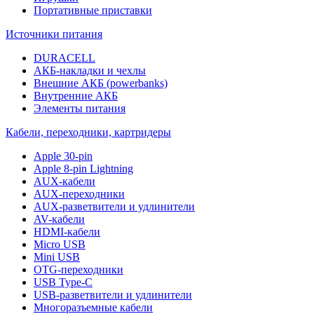
Портативные приставки
Источники питания
DURACELL
АКБ-накладки и чехлы
Внешние АКБ (powerbanks)
Внутренние АКБ
Элементы питания
Кабели, переходники, картридеры
Apple 30-pin
Apple 8-pin Lightning
AUX-кабели
AUX-переходники
AUX-разветвители и удлинители
AV-кабели
HDMI-кабели
Micro USB
Mini USB
OTG-переходники
USB Type-C
USB-разветвители и удлинители
Многоразъемные кабели