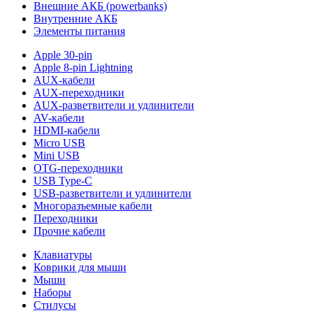
Внешние АКБ (powerbanks)
Внутренние АКБ
Элементы питания
Apple 30-pin
Apple 8-pin Lightning
AUX-кабели
AUX-переходники
AUX-разветвители и удлинители
AV-кабели
HDMI-кабели
Micro USB
Mini USB
OTG-переходники
USB Type-C
USB-разветвители и удлинители
Многоразъемные кабели
Переходники
Прочие кабели
Клавиатуры
Коврики для мыши
Мыши
Наборы
Стилусы