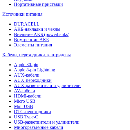
Портативные приставки
Источники питания
DURACELL
АКБ-накладки и чехлы
Внешние АКБ (powerbanks)
Внутренние АКБ
Элементы питания
Кабели, переходники, картридеры
Apple 30-pin
Apple 8-pin Lightning
AUX-кабели
AUX-переходники
AUX-разветвители и удлинители
AV-кабели
HDMI-кабели
Micro USB
Mini USB
OTG-переходники
USB Type-C
USB-разветвители и удлинители
Многоразъемные кабели