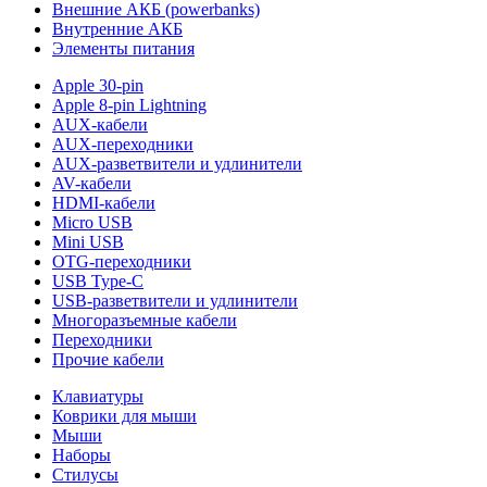
Внешние АКБ (powerbanks)
Внутренние АКБ
Элементы питания
Apple 30-pin
Apple 8-pin Lightning
AUX-кабели
AUX-переходники
AUX-разветвители и удлинители
AV-кабели
HDMI-кабели
Micro USB
Mini USB
OTG-переходники
USB Type-C
USB-разветвители и удлинители
Многоразъемные кабели
Переходники
Прочие кабели
Клавиатуры
Коврики для мыши
Мыши
Наборы
Стилусы