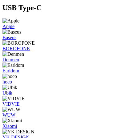
USB Type-C
Apple
Baseus
BOROFONE
Denmen
Earldom
hoco
Ubik
VIDVIE
WUW
Xiaomi
YK DESIGN