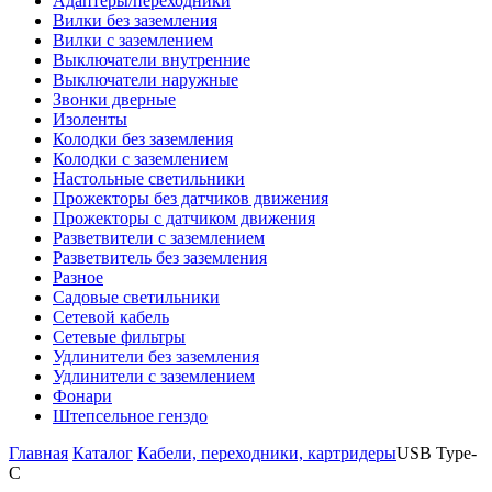
Адаптеры/переходники
Вилки без заземления
Вилки с заземлением
Выключатели внутренние
Выключатели наружные
Звонки дверные
Изоленты
Колодки без заземления
Колодки с заземлением
Настольные светильники
Прожекторы без датчиков движения
Прожекторы с датчиком движения
Разветвители с заземлением
Разветвитель без заземления
Разное
Садовые светильники
Сетевой кабель
Сетевые фильтры
Удлинители без заземления
Удлинители с заземлением
Фонари
Штепсельное генздо
Главная
Каталог
Кабели, переходники, картридеры
USB Type-
C