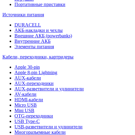
Портативные приставки
Источники питания
DURACELL
АКБ-накладки и чехлы
Внешние АКБ (powerbanks)
Внутренние АКБ
Элементы питания
Кабели, переходники, картридеры
Apple 30-pin
Apple 8-pin Lightning
AUX-кабели
AUX-переходники
AUX-разветвители и удлинители
AV-кабели
HDMI-кабели
Micro USB
Mini USB
OTG-переходники
USB Type-C
USB-разветвители и удлинители
Многоразъемные кабели