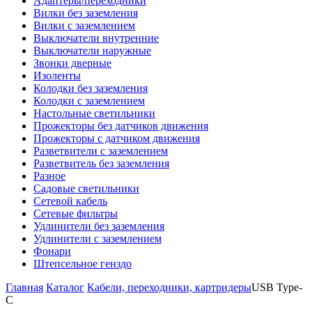
Адаптеры/переходники
Вилки без заземления
Вилки с заземлением
Выключатели внутренние
Выключатели наружные
Звонки дверные
Изоленты
Колодки без заземления
Колодки с заземлением
Настольные светильники
Прожекторы без датчиков движения
Прожекторы с датчиком движения
Разветвители с заземлением
Разветвитель без заземления
Разное
Садовые светильники
Сетевой кабель
Сетевые фильтры
Удлинители без заземления
Удлинители с заземлением
Фонари
Штепсельное генздо
Главная
Каталог
Кабели, переходники, картридеры
USB Type-
C