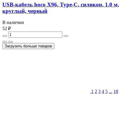
USB-кабель hoco X96, Type-C, силикон, 1.0 м,
круглый, черный
В наличии
52 ₽
Загрузить больше товаров
1
2
3
4
5
...
18