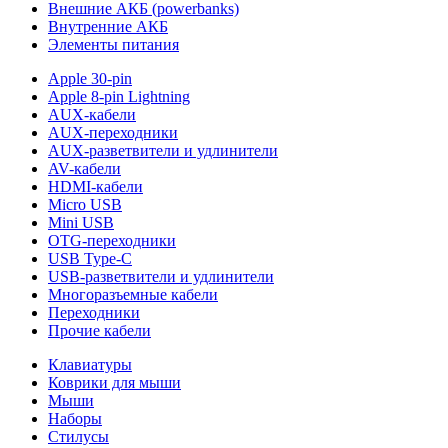
Внешние АКБ (powerbanks)
Внутренние АКБ
Элементы питания
Apple 30-pin
Apple 8-pin Lightning
AUX-кабели
AUX-переходники
AUX-разветвители и удлинители
AV-кабели
HDMI-кабели
Micro USB
Mini USB
OTG-переходники
USB Type-C
USB-разветвители и удлинители
Многоразъемные кабели
Переходники
Прочие кабели
Клавиатуры
Коврики для мыши
Мыши
Наборы
Стилусы