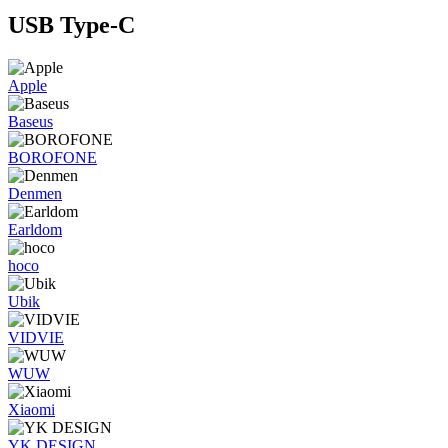
USB Type-C
Apple
Baseus
BOROFONE
Denmen
Earldom
hoco
Ubik
VIDVIE
WUW
Xiaomi
YK DESIGN