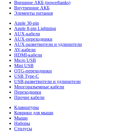
Внешние АКБ (powerbanks)
Внутренние АКБ
Элементы питания
Apple 30-pin
Apple 8-pin Lightning
AUX-кабели
AUX-переходники
AUX-разветвители и удлинители
AV-кабели
HDMI-кабели
Micro USB
Mini USB
OTG-переходники
USB Type-C
USB-разветвители и удлинители
Многоразъемные кабели
Переходники
Прочие кабели
Клавиатуры
Коврики для мыши
Мыши
Наборы
Стилусы