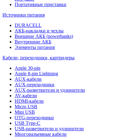
Портативные приставки
Источники питания
DURACELL
АКБ-накладки и чехлы
Внешние АКБ (powerbanks)
Внутренние АКБ
Элементы питания
Кабели, переходники, картридеры
Apple 30-pin
Apple 8-pin Lightning
AUX-кабели
AUX-переходники
AUX-разветвители и удлинители
AV-кабели
HDMI-кабели
Micro USB
Mini USB
OTG-переходники
USB Type-C
USB-разветвители и удлинители
Многоразъемные кабели