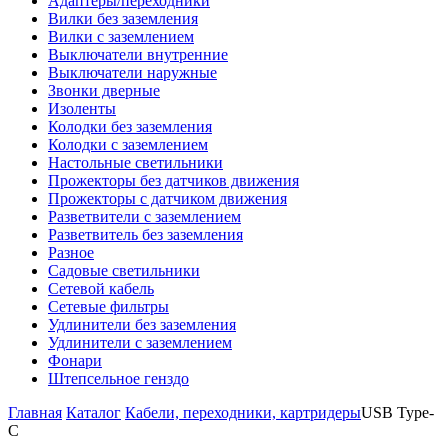
Адаптеры/переходники
Вилки без заземления
Вилки с заземлением
Выключатели внутренние
Выключатели наружные
Звонки дверные
Изоленты
Колодки без заземления
Колодки с заземлением
Настольные светильники
Прожекторы без датчиков движения
Прожекторы с датчиком движения
Разветвители с заземлением
Разветвитель без заземления
Разное
Садовые светильники
Сетевой кабель
Сетевые фильтры
Удлинители без заземления
Удлинители с заземлением
Фонари
Штепсельное генздо
Главная
Каталог
Кабели, переходники, картридеры
USB Type-
C