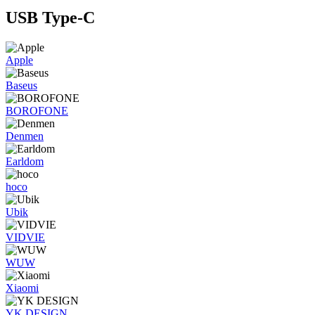
USB Type-C
Apple
Baseus
BOROFONE
Denmen
Earldom
hoco
Ubik
VIDVIE
WUW
Xiaomi
YK DESIGN