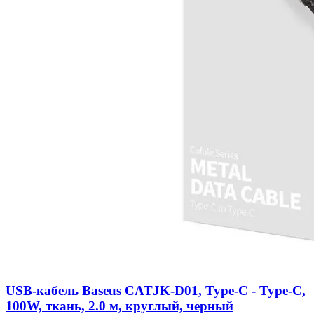
USB-кабель Baseus CATJK-D01, Type-C - Type-C,
100W, ткань, 2.0 м, круглый, черный