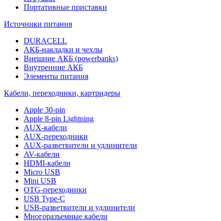
Портативные приставки
Источники питания
DURACELL
АКБ-накладки и чехлы
Внешние АКБ (powerbanks)
Внутренние АКБ
Элементы питания
Кабели, переходники, картридеры
Apple 30-pin
Apple 8-pin Lightning
AUX-кабели
AUX-переходники
AUX-разветвители и удлинители
AV-кабели
HDMI-кабели
Micro USB
Mini USB
OTG-переходники
USB Type-C
USB-разветвители и удлинители
Многоразъемные кабели