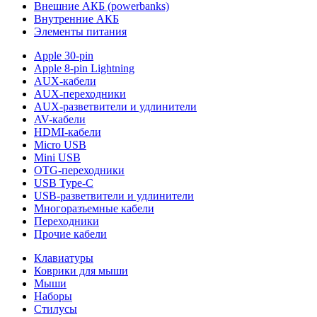
Внешние АКБ (powerbanks)
Внутренние АКБ
Элементы питания
Apple 30-pin
Apple 8-pin Lightning
AUX-кабели
AUX-переходники
AUX-разветвители и удлинители
AV-кабели
HDMI-кабели
Micro USB
Mini USB
OTG-переходники
USB Type-C
USB-разветвители и удлинители
Многоразъемные кабели
Переходники
Прочие кабели
Клавиатуры
Коврики для мыши
Мыши
Наборы
Стилусы