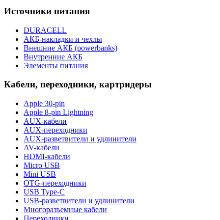
Источники питания
DURACELL
АКБ-накладки и чехлы
Внешние АКБ (powerbanks)
Внутренние АКБ
Элементы питания
Кабели, переходники, картридеры
Apple 30-pin
Apple 8-pin Lightning
AUX-кабели
AUX-переходники
AUX-разветвители и удлинители
AV-кабели
HDMI-кабели
Micro USB
Mini USB
OTG-переходники
USB Type-C
USB-разветвители и удлинители
Многоразъемные кабели
Переходники