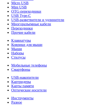
Micro USB
Mini USB
OTG-переходники
USB Type-C
USB-разветвители и удлинители
Многоразъемные кабели
Переходники
Прочие кабели
Клавиатуры
Коврики для мыши
Мыши
Наборы
Стилусы
Мобильные телефоны
Смартфоны
USB-накопители
Картридеры
Карты памяти
Оптические носители
Инструменты
Разное