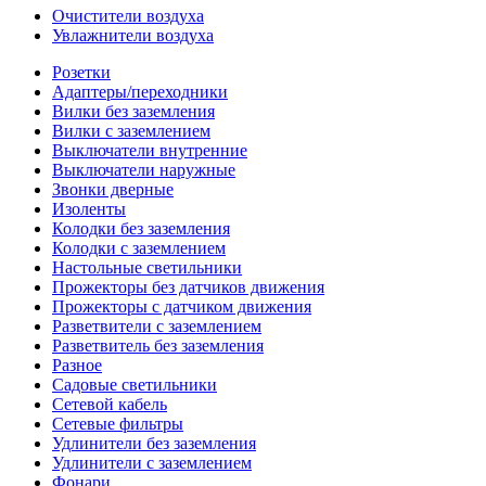
Очистители воздуха
Увлажнители воздуха
Розетки
Адаптеры/переходники
Вилки без заземления
Вилки с заземлением
Выключатели внутренние
Выключатели наружные
Звонки дверные
Изоленты
Колодки без заземления
Колодки с заземлением
Настольные светильники
Прожекторы без датчиков движения
Прожекторы с датчиком движения
Разветвители с заземлением
Разветвитель без заземления
Разное
Садовые светильники
Сетевой кабель
Сетевые фильтры
Удлинители без заземления
Удлинители с заземлением
Фонари