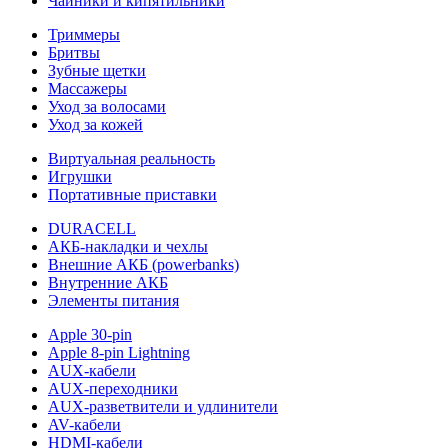
Чайники и кипятильники
Триммеры
Бритвы
Зубные щетки
Массажеры
Уход за волосами
Уход за кожей
Виртуальная реальность
Игрушки
Портативные приставки
DURACELL
АКБ-накладки и чехлы
Внешние АКБ (powerbanks)
Внутренние АКБ
Элементы питания
Apple 30-pin
Apple 8-pin Lightning
AUX-кабели
AUX-переходники
AUX-разветвители и удлинители
AV-кабели
HDMI-кабели