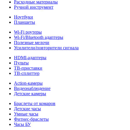
Расходные материалы
Ручной инструмент
Ноутбуки
Планшеты
Wi-Fi роутеры
Wi-Fi/Bluetooth адаптеры
Полезные мелочи
Усилители/повторители сигнала
HDMI-адаптеры
Пульты
ТВ-приставки
ТВ-сплиттер
Action-камеры
Видеонаблюдение
Детские камеры
Браслеты от комаров
Детские часы
Умные часы
Фитнес-браслеты
Часы БУ