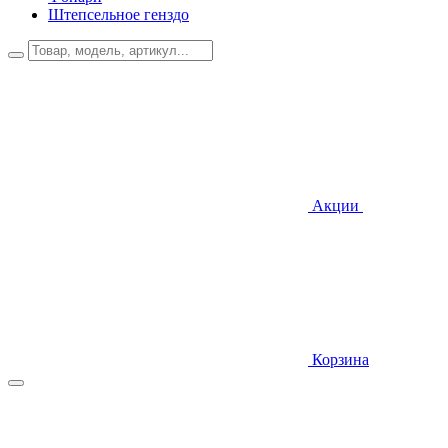
Штепсельное генздо
Акции
Корзина