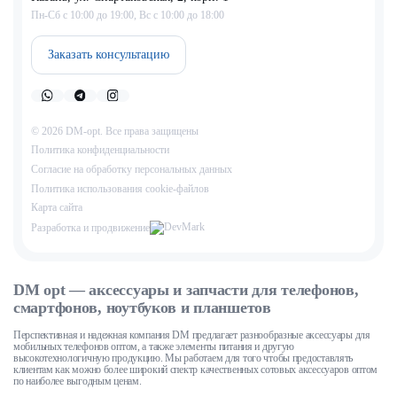
Пн-Сб с 10:00 до 19:00, Вс с 10:00 до 18:00
Заказать консультацию
© 2026 DM-opt. Все права защищены
Политика конфиденциальности
Согласие на обработку персональных данных
Пoлитикa иcпoльзoвaния cookie-фaйлoв
Карта сайта
Разработка и продвижение
DM opt — аксессуары и запчасти для телефонов,
смартфонов, ноутбуков и планшетов
Перспективная и надежная компания DM предлагает разнообразные аксессуары для
мобильных телефонов оптом, а также элементы питания и другую
высокотехнологичную продукцию. Мы работаем для того чтобы предоставлять
клиентам как можно более широкий спектр качественных сотовых аксессуаров оптом
по наиболее выгодным ценам.