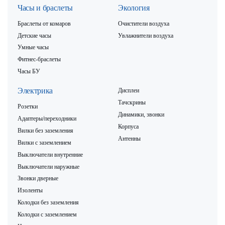
Часы и браслеты
Экология
Браслеты от комаров
Очистители воздуха
Детские часы
Увлажнители воздуха
Умные часы
Фитнес-браслеты
Часы БУ
Электрика
Дисплеи
Тачскрины
Розетки
Динамики, звонки
Адаптеры/переходники
Корпуса
Вилки без заземления
Антенны
Вилки с заземлением
Выключатели внутренние
Выключатели наружные
Звонки дверные
Изоленты
Колодки без заземления
Колодки с заземлением