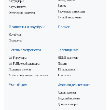
Картридеры
Разное
Карты памяти
Расходные материалы
Оптические носители
Ручной инструмент
Планшеты и ноутбуки
Прочее
Ноутбуки
Планшеты
Сетевые устройства
Телевидение
Wi-Fi роутеры
HDMI-адаптеры
Wi-Fi/Bluetooth адаптеры
Пульты
Полезные мелочи
ТВ-приставки
Усилители/повторители сигнала
ТВ-сплиттер
Умный дом
Фото/видео техника
Action-камеры
Видеонаблюдение
Детские камеры