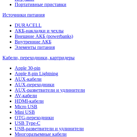
Портативные приставки
Источники питания
DURACELL
АКБ-накладки и чехлы
Внешние АКБ (powerbanks)
Внутренние АКБ
Элементы питания
Кабели, переходники, картридеры
Apple 30-pin
Apple 8-pin Lightning
AUX-кабели
AUX-переходники
AUX-разветвители и удлинители
AV-кабели
HDMI-кабели
Micro USB
Mini USB
OTG-переходники
USB Type-C
USB-разветвители и удлинители
Многоразъемные кабели