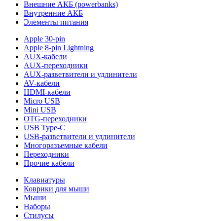
Внешние АКБ (powerbanks)
Внутренние АКБ
Элементы питания
Apple 30-pin
Apple 8-pin Lightning
AUX-кабели
AUX-переходники
AUX-разветвители и удлинители
AV-кабели
HDMI-кабели
Micro USB
Mini USB
OTG-переходники
USB Type-C
USB-разветвители и удлинители
Многоразъемные кабели
Переходники
Прочие кабели
Клавиатуры
Коврики для мыши
Мыши
Наборы
Стилусы