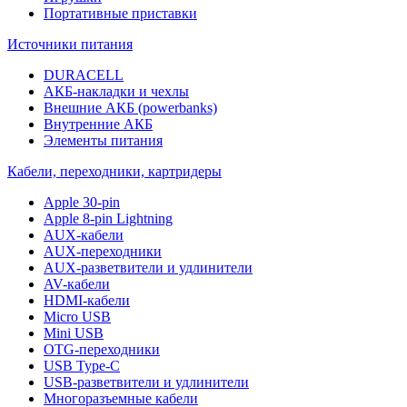
Портативные приставки
Источники питания
DURACELL
АКБ-накладки и чехлы
Внешние АКБ (powerbanks)
Внутренние АКБ
Элементы питания
Кабели, переходники, картридеры
Apple 30-pin
Apple 8-pin Lightning
AUX-кабели
AUX-переходники
AUX-разветвители и удлинители
AV-кабели
HDMI-кабели
Micro USB
Mini USB
OTG-переходники
USB Type-C
USB-разветвители и удлинители
Многоразъемные кабели