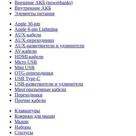
Внешние АКБ (powerbanks)
Внутренние АКБ
Элементы питания
Apple 30-pin
Apple 8-pin Lightning
AUX-кабели
AUX-переходники
AUX-разветвители и удлинители
AV-кабели
HDMI-кабели
Micro USB
Mini USB
OTG-переходники
USB Type-C
USB-разветвители и удлинители
Многоразъемные кабели
Переходники
Прочие кабели
Клавиатуры
Коврики для мыши
Мыши
Наборы
Стилусы