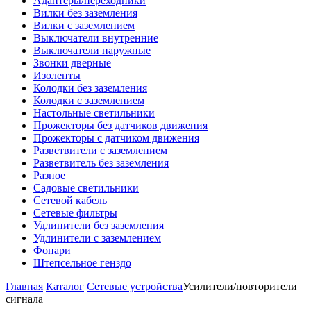
Адаптеры/переходники
Вилки без заземления
Вилки с заземлением
Выключатели внутренние
Выключатели наружные
Звонки дверные
Изоленты
Колодки без заземления
Колодки с заземлением
Настольные светильники
Прожекторы без датчиков движения
Прожекторы с датчиком движения
Разветвители с заземлением
Разветвитель без заземления
Разное
Садовые светильники
Сетевой кабель
Сетевые фильтры
Удлинители без заземления
Удлинители с заземлением
Фонари
Штепсельное генздо
Главная
Каталог
Сетевые устройства
Усилители/повторители
сигнала