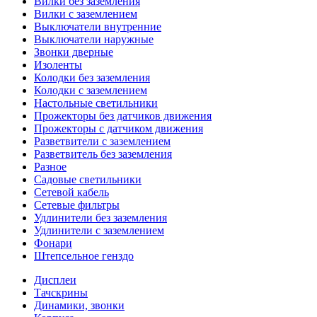
Вилки без заземления
Вилки с заземлением
Выключатели внутренние
Выключатели наружные
Звонки дверные
Изоленты
Колодки без заземления
Колодки с заземлением
Настольные светильники
Прожекторы без датчиков движения
Прожекторы с датчиком движения
Разветвители с заземлением
Разветвитель без заземления
Разное
Садовые светильники
Сетевой кабель
Сетевые фильтры
Удлинители без заземления
Удлинители с заземлением
Фонари
Штепсельное генздо
Дисплеи
Тачскрины
Динамики, звонки