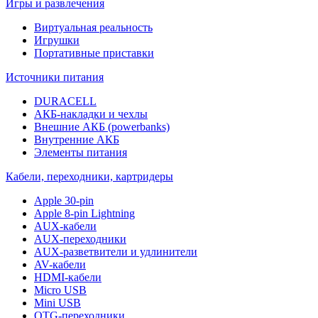
Игры и развлечения
Виртуальная реальность
Игрушки
Портативные приставки
Источники питания
DURACELL
АКБ-накладки и чехлы
Внешние АКБ (powerbanks)
Внутренние АКБ
Элементы питания
Кабели, переходники, картридеры
Apple 30-pin
Apple 8-pin Lightning
AUX-кабели
AUX-переходники
AUX-разветвители и удлинители
AV-кабели
HDMI-кабели
Micro USB
Mini USB
OTG-переходники