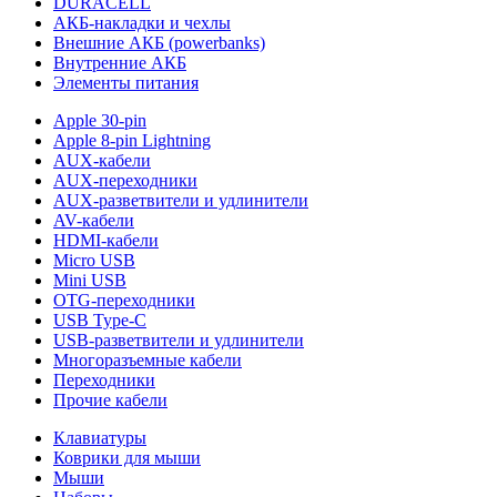
DURACELL
АКБ-накладки и чехлы
Внешние АКБ (powerbanks)
Внутренние АКБ
Элементы питания
Apple 30-pin
Apple 8-pin Lightning
AUX-кабели
AUX-переходники
AUX-разветвители и удлинители
AV-кабели
HDMI-кабели
Micro USB
Mini USB
OTG-переходники
USB Type-C
USB-разветвители и удлинители
Многоразъемные кабели
Переходники
Прочие кабели
Клавиатуры
Коврики для мыши
Мыши