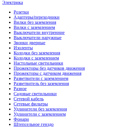
Электрика
Розетки
Адаптеры/переходники
Вилки без заземления
Вилки с заземлением
Выключатели внутренние
Выключатели наружные
Звонки дверные
Изоленты
Колодки без заземления
Колодки с заземлением
Настольные светильники
Прожекторы без датчиков движения
Прожекторы с датчиком движения
Разветвители с заземлением
Разветвитель без заземления
Разное
Садовые светильники
Сетевой кабель
Сетевые фильтры
Удлинители без заземления
Удлинители с заземлением
Фонари
Штепсельное генздо