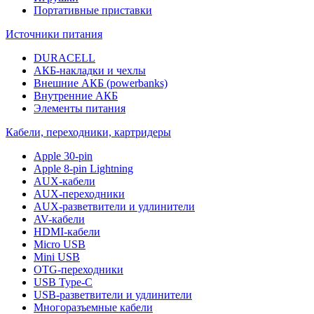
Портативные приставки
Источники питания
DURACELL
АКБ-накладки и чехлы
Внешние АКБ (powerbanks)
Внутренние АКБ
Элементы питания
Кабели, переходники, картридеры
Apple 30-pin
Apple 8-pin Lightning
AUX-кабели
AUX-переходники
AUX-разветвители и удлинители
AV-кабели
HDMI-кабели
Micro USB
Mini USB
OTG-переходники
USB Type-C
USB-разветвители и удлинители
Многоразъемные кабели