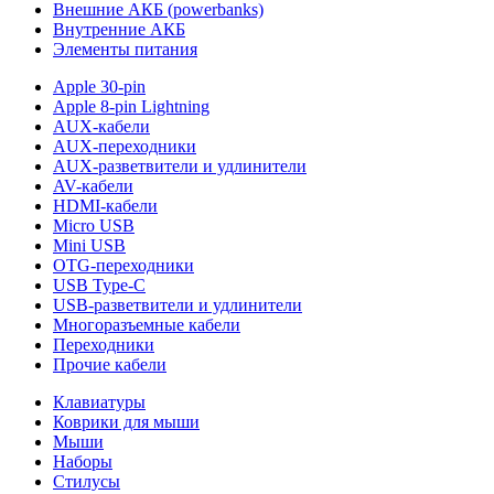
Внешние АКБ (powerbanks)
Внутренние АКБ
Элементы питания
Apple 30-pin
Apple 8-pin Lightning
AUX-кабели
AUX-переходники
AUX-разветвители и удлинители
AV-кабели
HDMI-кабели
Micro USB
Mini USB
OTG-переходники
USB Type-C
USB-разветвители и удлинители
Многоразъемные кабели
Переходники
Прочие кабели
Клавиатуры
Коврики для мыши
Мыши
Наборы
Стилусы