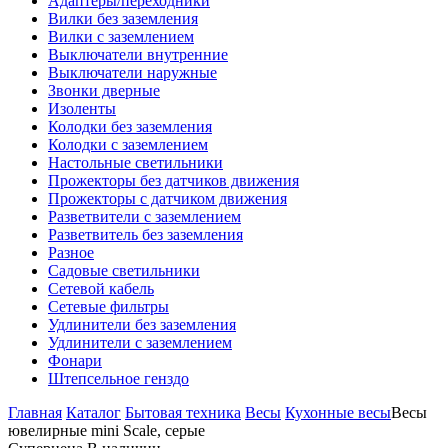
Адаптеры/переходники
Вилки без заземления
Вилки с заземлением
Выключатели внутренние
Выключатели наружные
Звонки дверные
Изоленты
Колодки без заземления
Колодки с заземлением
Настольные светильники
Прожекторы без датчиков движения
Прожекторы с датчиком движения
Разветвители с заземлением
Разветвитель без заземления
Разное
Садовые светильники
Сетевой кабель
Сетевые фильтры
Удлинители без заземления
Удлинители с заземлением
Фонари
Штепсельное генздо
Главная
Каталог
Бытовая техника
Весы
Кухонные весы
Весы
ювелирные mini Scale, серые