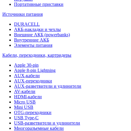
Портативные приставки
Источники питания
DURACELL
АКБ-накладки и чехлы
Внешние АКБ (powerbanks)
Внутренние АКБ
Элементы питания
Кабели, переходники, картридеры
Apple 30-pin
Apple 8-pin Lightning
AUX-кабели
AUX-переходники
AUX-разветвители и удлинители
AV-кабели
HDMI-кабели
Micro USB
Mini USB
OTG-переходники
USB Type-C
USB-разветвители и удлинители
Многоразъемные кабели