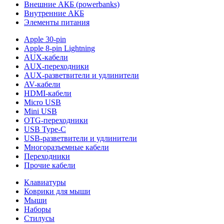
Внешние АКБ (powerbanks)
Внутренние АКБ
Элементы питания
Apple 30-pin
Apple 8-pin Lightning
AUX-кабели
AUX-переходники
AUX-разветвители и удлинители
AV-кабели
HDMI-кабели
Micro USB
Mini USB
OTG-переходники
USB Type-C
USB-разветвители и удлинители
Многоразъемные кабели
Переходники
Прочие кабели
Клавиатуры
Коврики для мыши
Мыши
Наборы
Стилусы