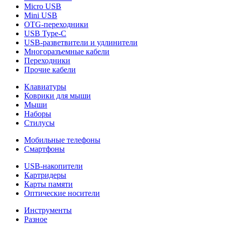
Micro USB
Mini USB
OTG-переходники
USB Type-C
USB-разветвители и удлинители
Многоразъемные кабели
Переходники
Прочие кабели
Клавиатуры
Коврики для мыши
Мыши
Наборы
Стилусы
Мобильные телефоны
Смартфоны
USB-накопители
Картридеры
Карты памяти
Оптические носители
Инструменты
Разное