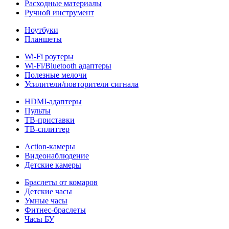
Расходные материалы
Ручной инструмент
Ноутбуки
Планшеты
Wi-Fi роутеры
Wi-Fi/Bluetooth адаптеры
Полезные мелочи
Усилители/повторители сигнала
HDMI-адаптеры
Пульты
ТВ-приставки
ТВ-сплиттер
Action-камеры
Видеонаблюдение
Детские камеры
Браслеты от комаров
Детские часы
Умные часы
Фитнес-браслеты
Часы БУ