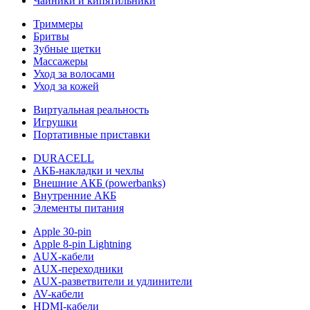
Чайники и кипятильники
Триммеры
Бритвы
Зубные щетки
Массажеры
Уход за волосами
Уход за кожей
Виртуальная реальность
Игрушки
Портативные приставки
DURACELL
АКБ-накладки и чехлы
Внешние АКБ (powerbanks)
Внутренние АКБ
Элементы питания
Apple 30-pin
Apple 8-pin Lightning
AUX-кабели
AUX-переходники
AUX-разветвители и удлинители
AV-кабели
HDMI-кабели