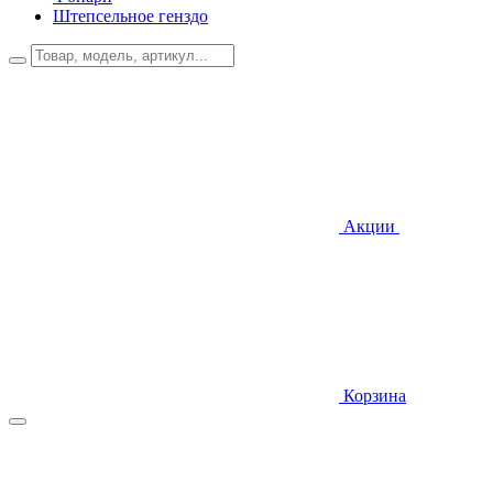
Штепсельное генздо
Акции
Корзина