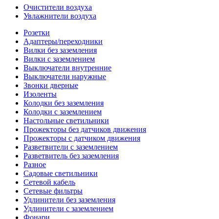
Очистители воздуха
Увлажнители воздуха
Розетки
Адаптеры/переходники
Вилки без заземления
Вилки с заземлением
Выключатели внутренние
Выключатели наружные
Звонки дверные
Изоленты
Колодки без заземления
Колодки с заземлением
Настольные светильники
Прожекторы без датчиков движения
Прожекторы с датчиком движения
Разветвители с заземлением
Разветвитель без заземления
Разное
Садовые светильники
Сетевой кабель
Сетевые фильтры
Удлинители без заземления
Удлинители с заземлением
Фонари