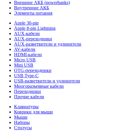
Внешние АКБ (powerbanks)
Внутренние АКБ
Элементы питания
Apple 30-pin
Apple 8-pin Lightning
AUX-кабели
AUX-переходники
AUX-разветвители и удлинители
AV-кабели
HDMI-кабели
Micro USB
Mini USB
OTG-переходники
USB Type-C
USB-разветвители и удлинители
Многоразъемные кабели
Переходники
Прочие кабели
Клавиатуры
Коврики для мыши
Мыши
Наборы
Стилусы