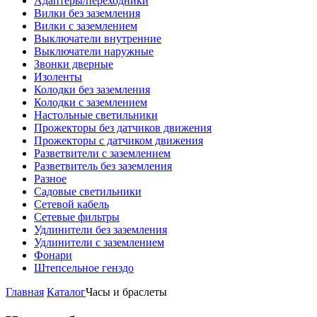
Адаптеры/переходники
Вилки без заземления
Вилки с заземлением
Выключатели внутренние
Выключатели наружные
Звонки дверные
Изоленты
Колодки без заземления
Колодки с заземлением
Настольные светильники
Прожекторы без датчиков движения
Прожекторы с датчиком движения
Разветвители с заземлением
Разветвитель без заземления
Разное
Садовые светильники
Сетевой кабель
Сетевые фильтры
Удлинители без заземления
Удлинители с заземлением
Фонари
Штепсельное генздо
Главная
Каталог
Часы и браслеты