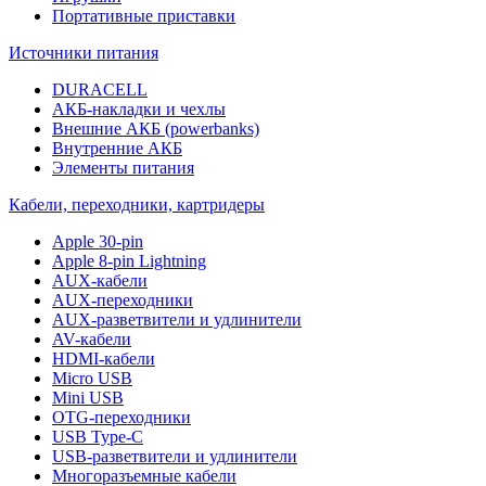
Портативные приставки
Источники питания
DURACELL
АКБ-накладки и чехлы
Внешние АКБ (powerbanks)
Внутренние АКБ
Элементы питания
Кабели, переходники, картридеры
Apple 30-pin
Apple 8-pin Lightning
AUX-кабели
AUX-переходники
AUX-разветвители и удлинители
AV-кабели
HDMI-кабели
Micro USB
Mini USB
OTG-переходники
USB Type-C
USB-разветвители и удлинители
Многоразъемные кабели