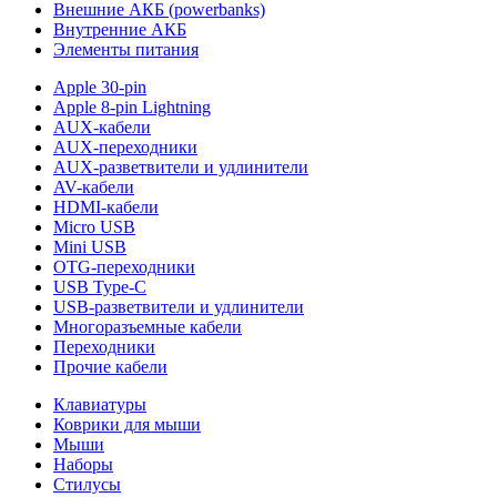
Внешние АКБ (powerbanks)
Внутренние АКБ
Элементы питания
Apple 30-pin
Apple 8-pin Lightning
AUX-кабели
AUX-переходники
AUX-разветвители и удлинители
AV-кабели
HDMI-кабели
Micro USB
Mini USB
OTG-переходники
USB Type-C
USB-разветвители и удлинители
Многоразъемные кабели
Переходники
Прочие кабели
Клавиатуры
Коврики для мыши
Мыши
Наборы
Стилусы