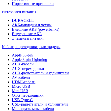
Портативные приставки
Источники питания
DURACELL
АКБ-накладки и чехлы
Внешние АКБ (powerbanks)
Внутренние АКБ
Элементы питания
Кабели, переходники, картридеры
Apple 30-pin
Apple 8-pin Lightning
AUX-кабели
AUX-переходники
AUX-разветвители и удлинители
AV-кабели
HDMI-кабели
Micro USB
Mini USB
OTG-переходники
USB Type-C
USB-разветвители и удлинители
Многоразъемные кабели