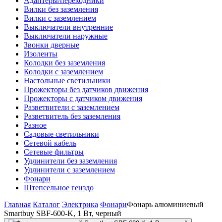
Адаптеры/переходники
Вилки без заземления
Вилки с заземлением
Выключатели внутренние
Выключатели наружные
Звонки дверные
Изоленты
Колодки без заземления
Колодки с заземлением
Настольные светильники
Прожекторы без датчиков движения
Прожекторы с датчиком движения
Разветвители с заземлением
Разветвитель без заземления
Разное
Садовые светильники
Сетевой кабель
Сетевые фильтры
Удлинители без заземления
Удлинители с заземлением
Фонари
Штепсельное генздо
Главная
Каталог
Электрика
Фонари
Фонарь алюминиевый
Smartbuy SBF-600-K, 1 Вт, черный