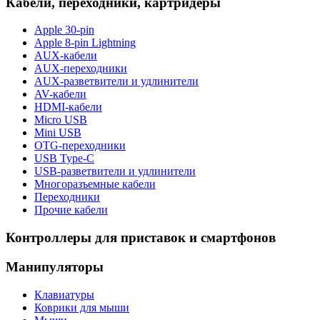
Кабели, переходники, картридеры
Apple 30-pin
Apple 8-pin Lightning
AUX-кабели
AUX-переходники
AUX-разветвители и удлинители
AV-кабели
HDMI-кабели
Micro USB
Mini USB
OTG-переходники
USB Type-C
USB-разветвители и удлинители
Многоразъемные кабели
Переходники
Прочие кабели
Контроллеры для приставок и смартфонов
Манипуляторы
Клавиатуры
Коврики для мыши