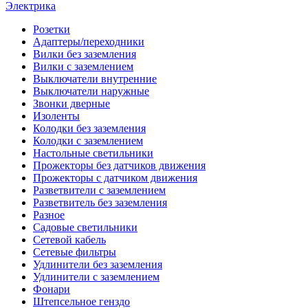
Электрика
Розетки
Адаптеры/переходники
Вилки без заземления
Вилки с заземлением
Выключатели внутренние
Выключатели наружные
Звонки дверные
Изоленты
Колодки без заземления
Колодки с заземлением
Настольные светильники
Прожекторы без датчиков движения
Прожекторы с датчиком движения
Разветвители с заземлением
Разветвитель без заземления
Разное
Садовые светильники
Сетевой кабель
Сетевые фильтры
Удлинители без заземления
Удлинители с заземлением
Фонари
Штепсельное генздо