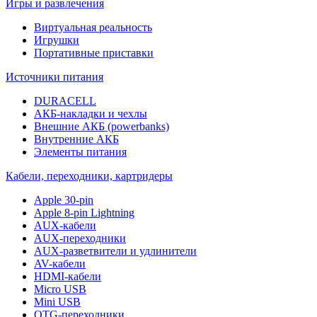
Игры и развлечения
Виртуальная реальность
Игрушки
Портативные приставки
Источники питания
DURACELL
АКБ-накладки и чехлы
Внешние АКБ (powerbanks)
Внутренние АКБ
Элементы питания
Кабели, переходники, картридеры
Apple 30-pin
Apple 8-pin Lightning
AUX-кабели
AUX-переходники
AUX-разветвители и удлинители
AV-кабели
HDMI-кабели
Micro USB
Mini USB
OTG-переходники