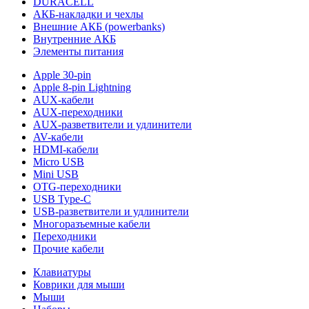
DURACELL
АКБ-накладки и чехлы
Внешние АКБ (powerbanks)
Внутренние АКБ
Элементы питания
Apple 30-pin
Apple 8-pin Lightning
AUX-кабели
AUX-переходники
AUX-разветвители и удлинители
AV-кабели
HDMI-кабели
Micro USB
Mini USB
OTG-переходники
USB Type-C
USB-разветвители и удлинители
Многоразъемные кабели
Переходники
Прочие кабели
Клавиатуры
Коврики для мыши
Мыши